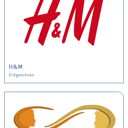
H & M
Erdgeschoss