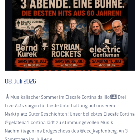
08. Juli 2026
🎸Musikalischer Sommer im Eiscafe Cortina da Illo!🎹 Drei
Live-Acts sorgen für beste Unterhaltung auf unserem
Marktplatz Guter Geschichten! Unser beliebtes Eiscafe Cortina
@gelateria1_cortina lädt zu stimmungsvollen Musik-
Nachmittagen ins Erdgeschoss des @ece_kapfenberg. An 3
Samstagen im Juli erw…