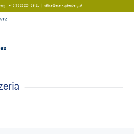
berg |
+43 3862 224 89-11
|
office@ece-kapfenberg.at
les
zeria