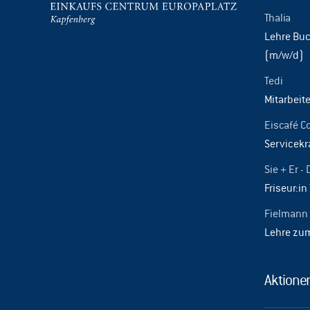
Thalia
Lehre Buc
(m/w/d)
Tedi
Mitarbeite
Eiscafé C
Servicekr
Sie + Er - 
Friseur:in 
Fielmann
Lehre zu
Aktione