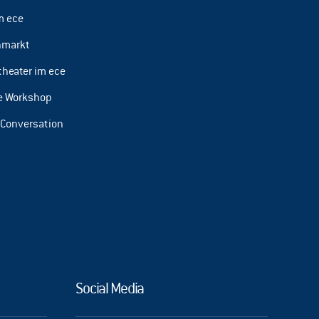
m ece
hmarkt
theater im ece
te Workshop
 Conversation
Social Media