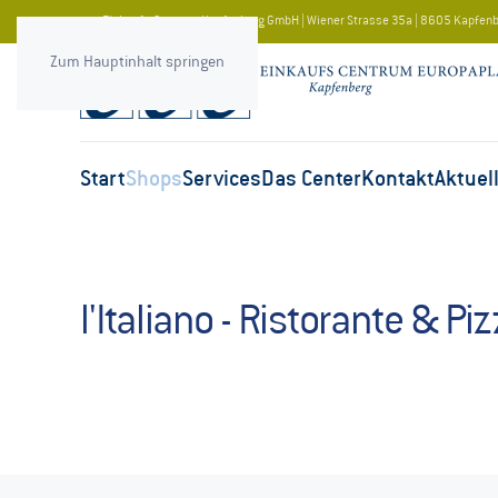
ece Einkaufs-Centrum Kapfenberg GmbH | Wiener Strasse 35a | 8605 Kapfen
Zum Hauptinhalt springen
Start
Shops
Services
Das Center
Kontakt
Aktuel
l'Italiano - Ristorante & Piz