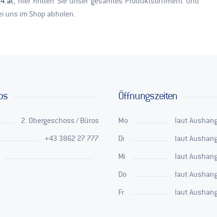
4.at
, hier finden Sie unser gesamtes Produktsortiment und
i uns im Shop abholen.
os
Öffnungszeiten
2. Obergeschoss / Büros
Mo
laut Aushang
+43 3862 27 777
Di
laut Aushang
Mi
laut Aushang
Do
laut Aushang
Fr
laut Aushang