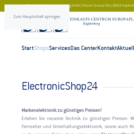
ece Einkaufs-Centrum Kapfenberg GmbH | Wiener Strasse 35a | 8605 Kapfen
Zum Hauptinhalt springen
Start
Shops
Services
Das Center
Kontakt
Aktuel
ElectronicShop24
Markenelektronik zu günstigen Preisen!
Erleben Sie neueste Technik zu günstigen Preisen. 
Fernseher und Unterhaltungselektronik, sowie auch K