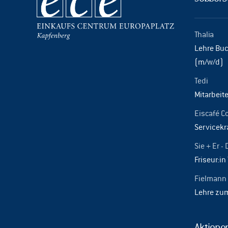
Thalia
Lehre Buc
(m/w/d)
Tedi
Mitarbeite
Eiscafé C
Servicekr
Sie + Er - 
Friseur:in 
Fielmann
Lehre zu