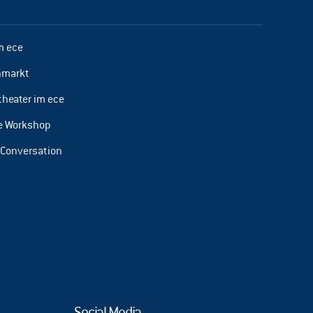
m ece
hmarkt
theater im ece
te Workshop
 Conversation