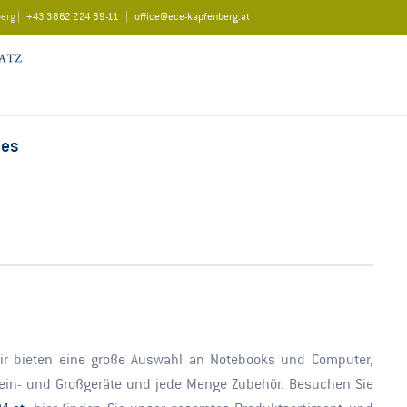
berg |
+43 3862 224 89-11
|
office@ece-kapfenberg.at
les
Wir bieten eine große Auswahl an Notebooks und Computer,
lein- und Großgeräte und jede Menge Zubehör. Besuchen Sie